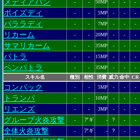
メディアハン
-
-
50MP
-
-
-
ポイズディ
-
-
5MP
-
-
-
パララディ
-
-
7MP
-
-
-
リカーム
-
-
20MP
-
-
-
サマリカーム
-
-
35MP
-
-
-
パトラ
-
-
15MP
-
-
-
ペンパトラ
-
-
35MP
-
-
-
スキル名
種別
相性
消費
威力
命中
CR
コンバック
-
-
5MP
-
-
-
トランパ
-
-
10MP
-
-
-
リエンズ
-
-
3MP
-
-
-
グループ火炎攻撃
アギ
？
-
-
-
-
全体火炎攻撃
アギ
？
-
-
-
-