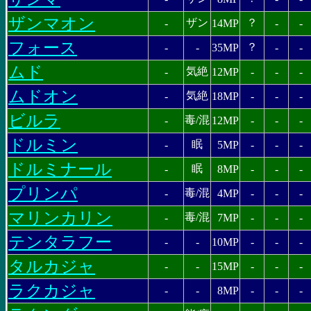
ザンマオン
ザン
？
-
14MP
-
-
フォース
？
-
-
35MP
-
-
ムド
気絶
-
12MP
-
-
-
ムドオン
気絶
-
18MP
-
-
-
ビルラ
毒/混
-
12MP
-
-
-
ドルミン
眠
-
5MP
-
-
-
ドルミナール
眠
-
8MP
-
-
-
プリンパ
毒/混
-
4MP
-
-
-
マリンカリン
毒/混
-
7MP
-
-
-
テンタラフー
-
-
10MP
-
-
-
タルカジャ
-
-
15MP
-
-
-
ラクカジャ
-
-
8MP
-
-
-