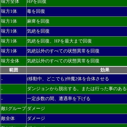
味方全体
HPを回復
味方1体
毒を回復
味方1体
麻痺を回復
味方1体
気絶を回復
味方1体
気絶を回復、HPを最大まで回復
味方1体
気絶以外のすべての状態異常を回復
味方全体
気絶以外のすべての状態異常を回復
範囲
効果
(移動中、どこでも)仲魔2体を合体させる
-
ダンジョンから脱出する。または行った事のある
-
一定歩数の間、遭遇率を下げる
-
敵1グループ
ダメージ
敵全体
ダメージ