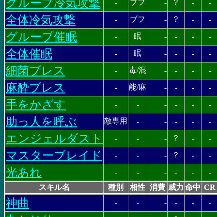
グループ冷気攻撃
ブフ
？
-
-
-
-
全体冷気攻撃
ブフ
？
-
-
-
-
グループ催眠
眠
-
-
-
-
-
全体催眠
眠
-
-
-
-
-
細菌ブレス
毒/混
-
-
-
-
-
麻酔ブレス
能/麻
-
-
-
-
-
手をかざす
-
-
-
-
-
-
助っ人を呼ぶ
敵専用
-
-
-
-
-
エンジェルダスト
？
-
-
-
-
-
マスターブレイド
？
-
-
-
-
-
光あれ
-
-
-
-
-
-
スキル名
種別
相性
消費
威力
命中
CR
神曲
-
-
-
-
-
-