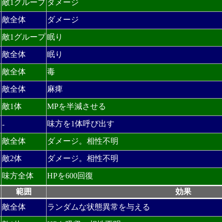
敵1グループ
ダメージ
敵全体
ダメージ
敵1グループ
眠り
敵全体
眠り
敵全体
毒
敵全体
麻痺
敵1体
MPを半減させる
味方を1体呼び出す
-
敵全体
ダメージ。相性不明
敵2体
ダメージ。相性不明
味方全体
HPを600回復
範囲
効果
敵全体
ランダムな状態異常を与える