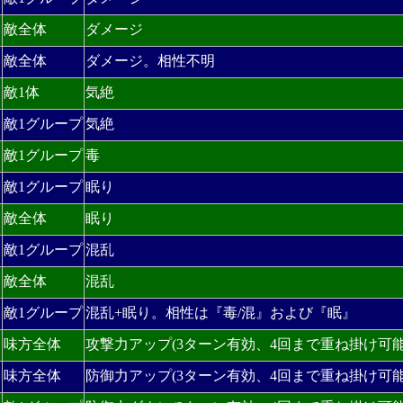
敵全体
ダメージ
敵全体
ダメージ。相性不明
敵1体
気絶
敵1グループ
気絶
敵1グループ
毒
敵1グループ
眠り
敵全体
眠り
敵1グループ
混乱
敵全体
混乱
敵1グループ
混乱+眠り。相性は『毒/混』および『眠』
味方全体
攻撃力アップ(3ターン有効、4回まで重ね掛け可能
味方全体
防御力アップ(3ターン有効、4回まで重ね掛け可能