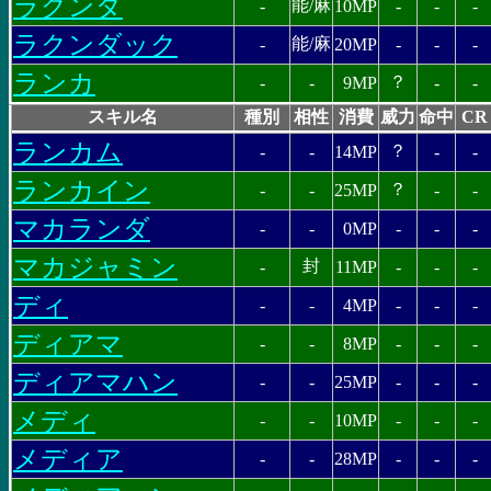
ラクンダ
能/麻
-
10MP
-
-
-
ラクンダック
能/麻
-
20MP
-
-
-
ランカ
？
-
-
9MP
-
-
スキル名
種別
相性
消費
威力
命中
CR
ランカム
？
-
-
14MP
-
-
ランカイン
？
-
-
25MP
-
-
マカランダ
-
-
0MP
-
-
-
マカジャミン
封
-
11MP
-
-
-
ディ
-
-
4MP
-
-
-
ディアマ
-
-
8MP
-
-
-
ディアマハン
-
-
25MP
-
-
-
メディ
-
-
10MP
-
-
-
メディア
-
-
28MP
-
-
-