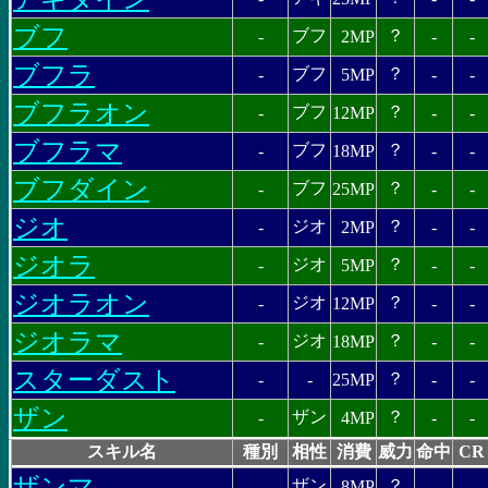
ブフ
ブフ
？
-
2MP
-
-
ブフラ
ブフ
？
-
5MP
-
-
ブフラオン
ブフ
？
-
12MP
-
-
ブフラマ
ブフ
？
-
18MP
-
-
ブフダイン
ブフ
？
-
25MP
-
-
ジオ
ジオ
？
-
2MP
-
-
ジオラ
ジオ
？
-
5MP
-
-
ジオラオン
ジオ
？
-
12MP
-
-
ジオラマ
ジオ
？
-
18MP
-
-
スターダスト
？
-
-
25MP
-
-
ザン
ザン
？
-
4MP
-
-
スキル名
種別
相性
消費
威力
命中
CR
ザンマ
ザン
？
-
8MP
-
-