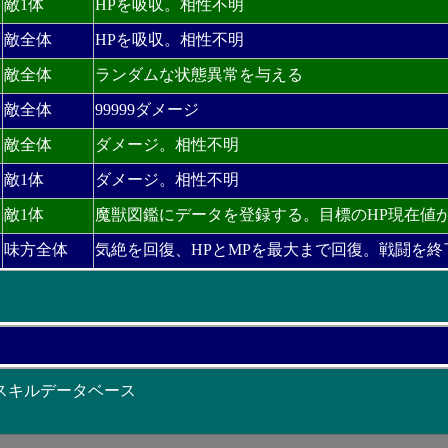
敵1体
HPを吸収。相性不明
敵全体
HPを吸収。相性不明
敵全体
ランダムな状態異常を与える
敵全体
99999ダメージ
敵全体
ダメージ。相性不明
敵1体
ダメージ。相性不明
敵1体
魔獣図鑑にデータを登録する。目標のHP現在値
味方全体
気絶を回復、HPとMPを最大まで回復。戦闘を終
 スキルデータベース