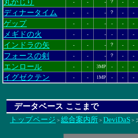
丸かじり
？
-
-
-
-
-
ディナータイム
？
-
-
-
-
-
ゲップ
-
-
-
-
-
-
メギドの火
-
-
-
-
-
-
インドラの矢
？
-
-
-
-
-
フォースの剣
？
-
-
-
-
-
エンロール
-
-
3MP
-
-
-
イグゼクテン
-
-
1MP
-
-
-
データベース ここまで
トップページ
総合案内所
DeviDaS
>
>
>