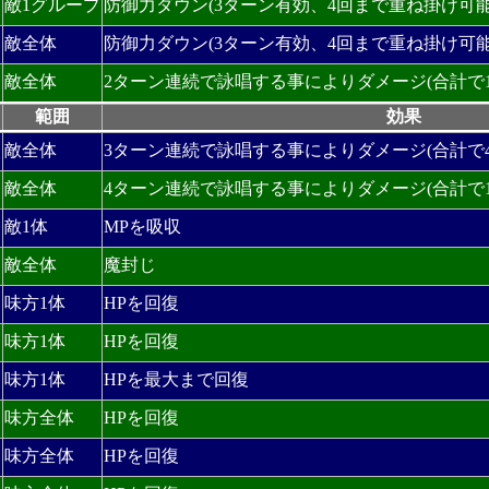
敵1グループ
防御力ダウン(3ターン有効、4回まで重ね掛け可能
敵全体
防御力ダウン(3ターン有効、4回まで重ね掛け可能
敵全体
2ターン連続で詠唱する事によりダメージ(合計で1
範囲
効果
敵全体
3ターン連続で詠唱する事によりダメージ(合計で4
敵全体
4ターン連続で詠唱する事によりダメージ(合計で1
敵1体
MPを吸収
敵全体
魔封じ
味方1体
HPを回復
味方1体
HPを回復
味方1体
HPを最大まで回復
味方全体
HPを回復
味方全体
HPを回復