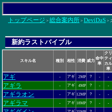
トップページ
総合案内所
DeviDaS
>
>
>
新約ラストバイブル
ク
命中
テ
スキル名
種別
相性
消費
威力
率
カ
率
アギ
アギ
？
-
2MP
-
-
アギラ
アギ
？
-
4MP
-
-
アギラオン
アギ
？
-
12MP
-
-
アギラマ
アギ
？
-
18MP
-
-
アギダイン
アギ
？
-
25MP
-
-