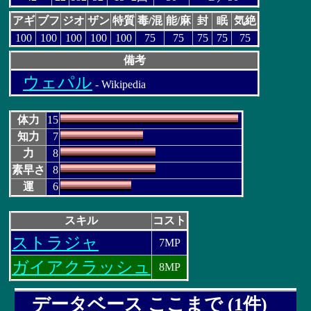
アギ
ブフ
ジオ
ザン
特質
毒/混
能/麻
封
眠
気絶
100
100
100
100
100
75
75
75
75
75
備考
ウェパル
- Wikipedia
体力
15
知力
7
力
8
素早さ
8
運
6
スキル
コスト
ストラジャ
7MP
ガイアクラッシュ
8MP
データベース ここまで (1件)