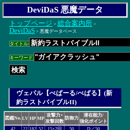
DeviDaS 悪魔データ
トップページ
総合案内所
>
>
DeviDaS
> 悪魔データベース
タイトル:
キーワード:
ヴェパル【べぱーる/べぱる】(新
約ラストバイブルII)
攻撃力×
潜在能力/
図鑑No.
防御力
LV
HP
MP
攻撃回数
強化ポイント
42
22
182
52
15×2回
50
D／50