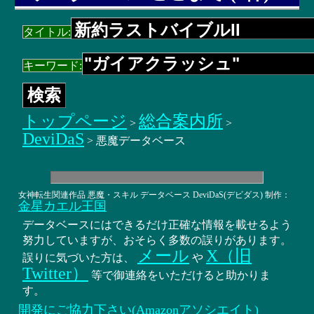
タイトル:
キーワード:
トップページ
総合案内所
>
>
DeviDaS
> 悪魔データベース
女神転生関連作品 悪魔・スキル データベース DeviDaS(デビダス) 制作：
金星カエル王国
データベースにはできるだけ正確な情報を載せるよう
努力していますが、おそらく多数の誤りがあります。
メール
X（旧
誤りに気づいた方は、
や
Twitter）
等で御連絡をいただけると助かりま
す。
開発にご協力下さい(Amazonアソシエイト)