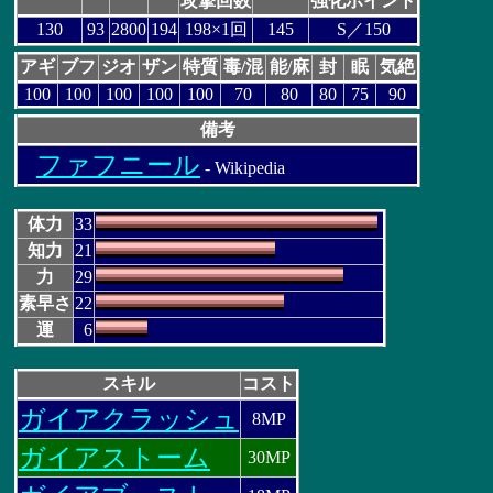
攻撃回数
強化ポイント
130
93
2800
194
198×1回
145
S／150
アギ
ブフ
ジオ
ザン
特質
毒/混
能/麻
封
眠
気絶
100
100
100
100
100
70
80
80
75
90
備考
ファフニール
- Wikipedia
体力
33
知力
21
力
29
素早さ
22
運
6
スキル
コスト
ガイアクラッシュ
8MP
ガイアストーム
30MP