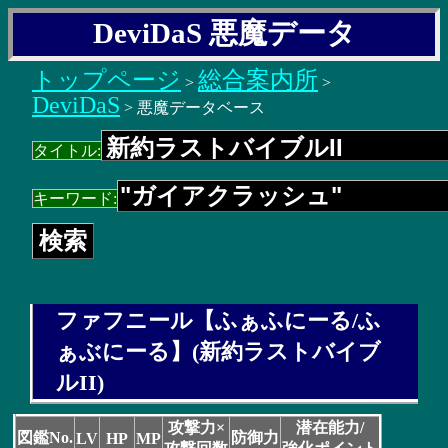
DeviDaS 悪魔データ
トップページ
総合案内所
>
>
DeviDaS
> 悪魔データベース
タイトル:
キーワード:
ファフニール【ふぁふにーる/ふ
ぁぶにーる】(新約ラストバイブ
ルII)
攻撃力×
潜在能力/
図鑑No.
防御力
LV
HP
MP