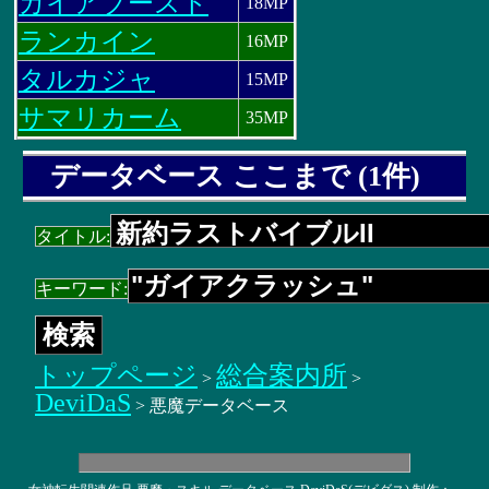
ガイアブースト
18MP
ランカイン
16MP
タルカジャ
15MP
サマリカーム
35MP
データベース ここまで (1件)
タイトル:
キーワード:
トップページ
総合案内所
>
>
DeviDaS
> 悪魔データベース