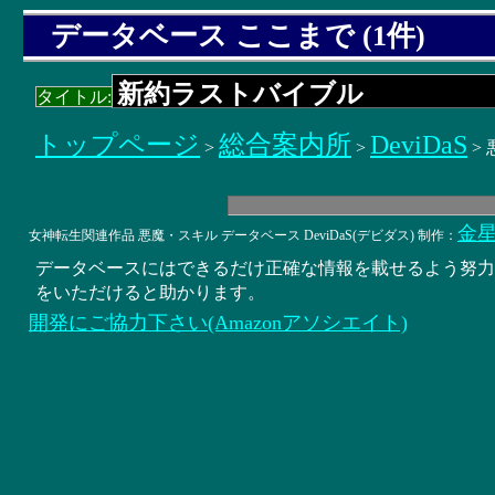
データベース ここまで (1件)
タイトル:
トップページ
総合案内所
DeviDaS
>
>
>
金
女神転生関連作品 悪魔・スキル データベース DeviDaS(デビダス) 制作：
データベースにはできるだけ正確な情報を載せるよう努
をいただけると助かります。
開発にご協力下さい(Amazonアソシエイト)