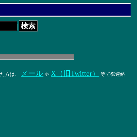
メール
X（旧Twitter）
いた方は、
や
等で御連絡