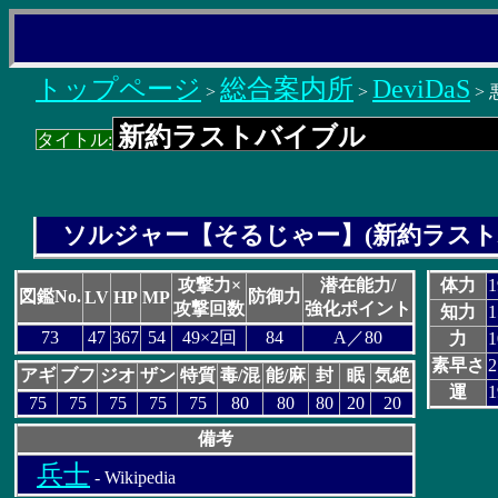
トップページ
総合案内所
DeviDaS
>
>
>
タイトル:
ソルジャー【そるじゃー】(新約ラスト
攻撃力×
潜在能力/
体力
1
図鑑No.
防御力
LV
HP
MP
攻撃回数
強化ポイント
知力
1
73
47
367
54
49×2回
84
A／80
力
1
素早さ
2
アギ
ブフ
ジオ
ザン
特質
毒/混
能/麻
封
眠
気絶
運
1
75
75
75
75
75
80
80
80
20
20
備考
兵士
- Wikipedia