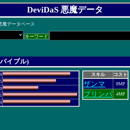
DeviDaS 悪魔データ
 悪魔データベース
キーワード:
バイブル)
9
スキル
コスト
5
ザンマ
8MP
0
プリンパ
4MP
1
9