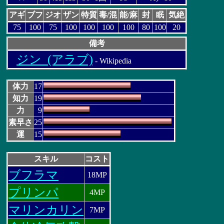
アギ
ブフ
ジオ
ザン
特質
毒/混
能/麻
封
眠
気絶
75
100
75
100
100
100
100
80
100
20
備考
ジン_(アラブ)
- Wikipedia
体力
17
知力
19
力
9
素早さ
25
運
15
スキル
コスト
ブフラマ
18MP
プリンパ
4MP
マリンカリン
7MP