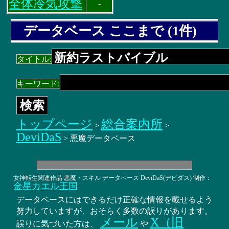
全体冷気攻撃
-
データベース ここまで (1件)
タイトル:
キーワード:
トップページ
総合案内所
>
>
DeviDaS
> 悪魔データベース
女神転生関連作品 悪魔・スキル データベース DeviDaS(デビダス) 制作：
金星カエル王国
データベースにはできるだけ正確な情報を載せるよう
努力していますが、おそらく多数の誤りがあります。
メール
X（旧
誤りに気づいた方は、
や