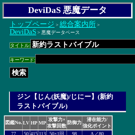
DeviDaS 悪魔データ
トップページ
総合案内所
>
>
DeviDaS
> 悪魔データベース
タイトル:
キーワード:
ジン【じん(妖魔)/じにー】(新約
ラストバイブル)
攻撃力×
潜在能力/
図鑑No.
防御力
LV
HP
MP
攻撃回数
強化ポイント
77
50
415
113
50×1回
98
A／80