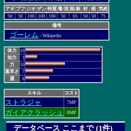
アギ
ブフ
ジオ
ザン
特質
毒/混
能/麻
封
眠
気絶
50
50
100
100
100
50
65
50
50
75
備考
ゴーレム
- Wikipedia
体力
19
知力
3
力
10
素早さ
7
運
6
スキル
コスト
ストラジャ
7MP
ガイアクラッシュ
8MP
データベース ここまで (1件)