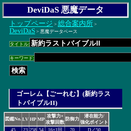
DeviDaS 悪魔データ
トップページ
総合案内所
>
>
DeviDaS
> 悪魔データベース
タイトル:
キーワード:
ゴーレム【ごーれむ】(新約ラス
トバイブルII)
攻撃力×
潜在能力/
図鑑No.
防御力
LV
HP
MP
攻撃回数
強化ポイント
45
23
258
54
16×1回
70
D／50