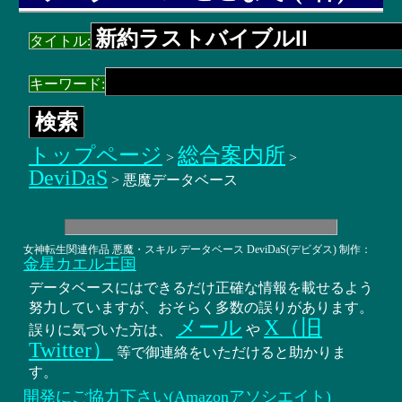
タイトル:
キーワード:
トップページ
総合案内所
>
>
DeviDaS
> 悪魔データベース
女神転生関連作品 悪魔・スキル データベース DeviDaS(デビダス) 制作：
金星カエル王国
データベースにはできるだけ正確な情報を載せるよう
努力していますが、おそらく多数の誤りがあります。
メール
X（旧
誤りに気づいた方は、
や
Twitter）
等で御連絡をいただけると助かりま
す。
開発にご協力下さい(Amazonアソシエイト)