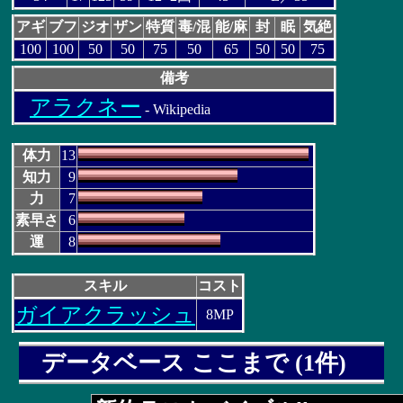
アギ
ブフ
ジオ
ザン
特質
毒/混
能/麻
封
眠
気絶
100
100
50
50
75
50
65
50
50
75
備考
アラクネー
- Wikipedia
体力
13
知力
9
力
7
素早さ
6
運
8
スキル
コスト
ガイアクラッシュ
8MP
データベース ここまで (1件)