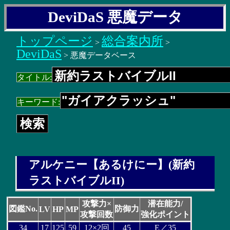
DeviDaS 悪魔データ
トップページ
総合案内所
>
>
DeviDaS
> 悪魔データベース
タイトル:
キーワード:
アルケニー【あるけにー】(新約
ラストバイブルII)
攻撃力×
潜在能力/
図鑑No.
防御力
LV
HP
MP
攻撃回数
強化ポイント
34
17
125
59
12×2回
45
E／35