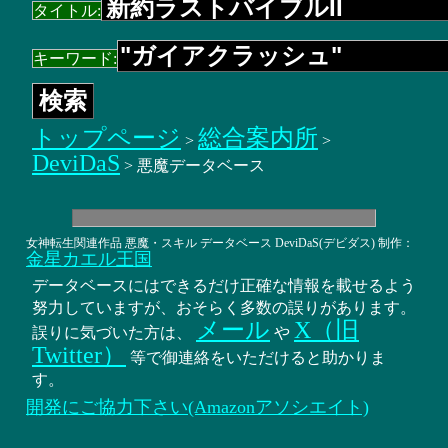
タイトル:
キーワード:
トップページ
総合案内所
>
>
DeviDaS
> 悪魔データベース
女神転生関連作品 悪魔・スキル データベース DeviDaS(デビダス) 制作：
金星カエル王国
データベースにはできるだけ正確な情報を載せるよう
努力していますが、おそらく多数の誤りがあります。
メール
X（旧
誤りに気づいた方は、
や
Twitter）
等で御連絡をいただけると助かりま
す。
開発にご協力下さい(Amazonアソシエイト)