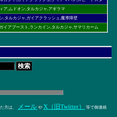
ィア,ムドオン,タルカジャ,アギラマ
ン,タルカジャ,ガイアクラッシュ,魔導障壁
ガイアブースト,ランカイン,タルカジャ,サマリカーム
メール
X（旧Twitter）
いた方は、
や
等で御連絡