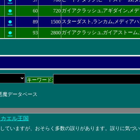
●
ガイアクラッシュ,アギダイン,メデ
60
720
●
スターダスト,ランカム,メディアハ
89
1500
●
ガイアクラッシュ,ガイアストーム,
93
2800
キーワード:
 悪魔データベース
星カエル王国
力していますが、おそらく多数の誤りがあります。誤りに気づ