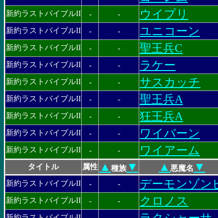
ウイプリ
新約ラストバイブルII
-
-
ユニコーン
新約ラストバイブルII
-
-
聖王兵C
新約ラストバイブルII
-
-
ラケー
新約ラストバイブルII
-
-
サスカッチ
新約ラストバイブルII
-
-
聖王兵A
新約ラストバイブルII
-
-
狂王兵A
新約ラストバイブルII
-
-
ワイバーン
新約ラストバイブルII
-
-
ワイアーム
新約ラストバイブルII
-
-
▲
▼
▲
▼
タイトル
属性
種族
悪魔名
デーモンゾン
新約ラストバイブルII
-
-
クロノス
新約ラストバイブルII
-
-
ラクシャーサ
新約ラストバイブルII
-
-