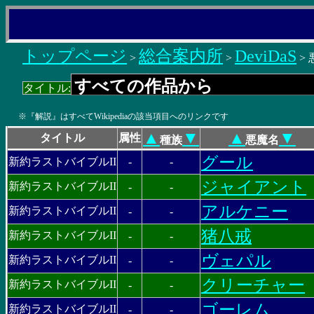
トップページ
総合案内所
DeviDaS
>
>
>
タイトル:
※『解説』はすべてWikipediaの該当項目へのリンクです
▲
▼
▲
▼
タイトル
属性
種族
悪魔名
グール
新約ラストバイブルII
-
-
ジャイアント
新約ラストバイブルII
-
-
アルケニー
新約ラストバイブルII
-
-
猪八戒
新約ラストバイブルII
-
-
ヴェパル
新約ラストバイブルII
-
-
クリーチャー
新約ラストバイブルII
-
-
ゴーレム
新約ラストバイブルII
-
-