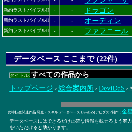
ドラゴン
新約ラストバイブルII
-
-
オーディン
新約ラストバイブルII
-
-
ファフニール
新約ラストバイブルII
-
-
データベース ここまで (22件)
タイトル:
トップページ
総合案内所
DeviDaS
>
>
>
金
女神転生関連作品 悪魔・スキル データベース DeviDaS(デビダス) 制作：
データベースにはできるだけ正確な情報を載せるよう努
をいただけると助かります。