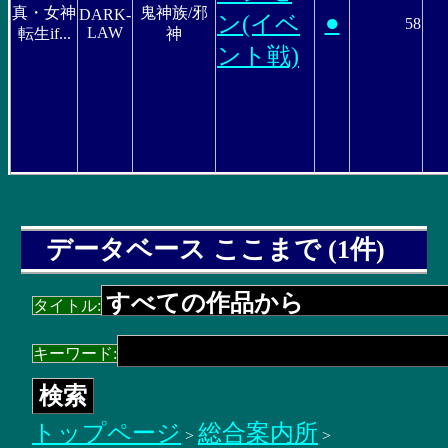
真・女神
鬼神族/邪
DARK-
●
ン(イベ
58
LAW
転生if...
神
ント戦)
データベース ここまで (1件)
タイトル:
キーワード:
トップページ
総合案内所
>
>