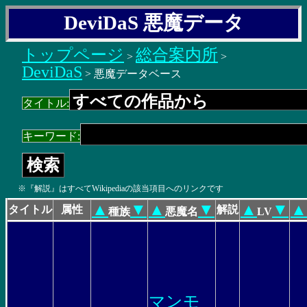
DeviDaS 悪魔データ
トップページ
総合案内所
>
>
DeviDaS
> 悪魔データベース
タイトル:
キーワード:
※『解説』はすべてWikipediaの該当項目へのリンクです
▲
▼
▲
▼
▲
▼
▲
タイトル
属性
解説
種族
悪魔名
LV
マンモ